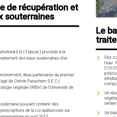
 de récupération et
x souterraines
Le ba
trait
Montréal-Est ( Fiducie ) procède à la
Des co
traitement des eaux souterraines d’un
l’eau 
C10-C5
polycy
nvironnement, deux partenaires de premier
éthylb
 s’agit de Chimie Parachem S.E.C (
compos
iologie végétale (IRBV) de l’Université de
Un rés
végétal
sentier
souterraine pouvant contenir des
prescriptions de la Loi québécoise sur
Un bas
uvernementale en avril 2017.