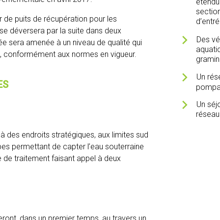
étendu
sectio
ir de puits de récupération pour les
d’entré
se déversera par la suite dans deux
Des vé
ée sera amenée à un niveau de qualité qui
aquati
l, conformément aux normes en vigueur.
gramin
Un rés
ES
pompag
Un séj
réseau
 à des endroits stratégiques, aux limites sud
es permettant de capter l’eau souterraine
e de traitement faisant appel à deux
ront, dans un premier temps, au travers un