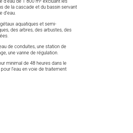
e d’eau de 1 800 m² excluant les
ns de la cascade et du bassin servant
e d’eau.
gétaux aquatiques et semi-
ques, des arbres, des arbustes, des
ées.
eau de conduites, une station de
e, une vanne de régulation.
our minimal de 48 heures dans le
 pour l’eau en voie de traitement