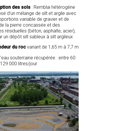
ption des sols
: Remblai hétérogène
é d’un mélange de silt et argile avec
oportions variable de gravier et de
 de la pierre concassée et des
s résiduelles (béton, asphalte, acier),
ar un dépôt silt sableux à silt argileux
deur du roc
variant de 1,65 m à 7,7 m
d’eau souterraine récupérée : entre 60
129 000 litres/jour