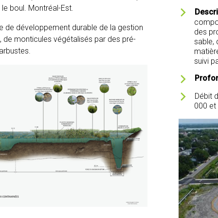
 le boul. Montréal-Est.
Descri
compos
he de développement durable de la gestion
des pr
, de monticules végétalisés par des pré-
sable,
’arbustes.
matière
suivi p
Profon
Débit 
000 et 