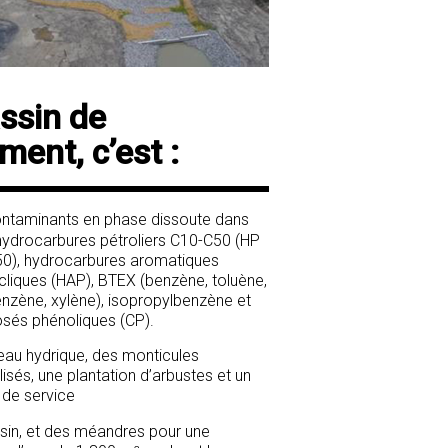
ssin de
ement, c’est :
ntaminants en phase dissoute dans
: hydrocarbures pétroliers C10-C50 (HP
0), hydrocarbures aromatiques
cliques (HAP), BTEX (benzène, toluène,
enzène, xylène), isopropylbenzène et
és phénoliques (CP).
eau hydrique, des monticules
isés, une plantation d’arbustes et un
 de service
sin, et des méandres pour une