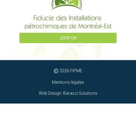
JOIN US
©
2026 FIPME
Mentions légales
Web Design: Baracci Solutions